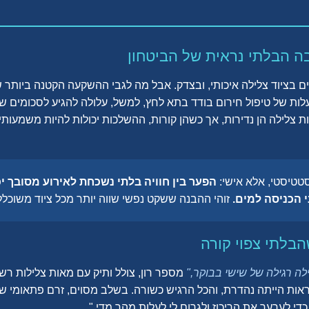
ה הבלתי נראית של הביטחון
ם בציוד צלילה איכותי, ובצדק. אבל מה לגבי ההשקעה הקטנה ביותר 
עלות של טיפול חירום בודד בתא לחץ, למשל, עלולה להגיע לסכומים שר
 צלילה הן נדירות, אך כשהן קורות, ההשלכות יכולות להיות משמעותיות
סטטיסטי, אלא אישי:
הפער בין חוויה בלתי נשכחת לאירוע מסובך 
 הכניסה למים.
זוהי ההבנה ששקט נפשי שווה יותר מכל ציוד משוכלל
בלתי צפוי קורה
לה רגילה של שישי בבוקר,"
מספר רון, צולל ותיק עם מאות צלילות רשו
ראות הייתה נהדרת, והכל הרגיש כשורה. בשלב מסוים, זרם פתאומי ש
די לערער את הריכוז ולגרום לי לעלות מהר מדי."