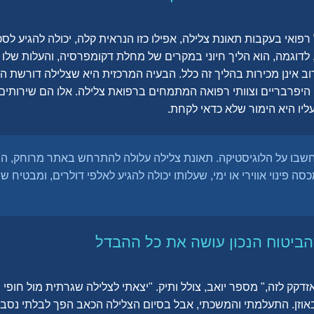
פואי בעקבות תאונת צלילה, אפילו כזו הנראית קלה, יכולה להגיע לס
 לדוגמה, הוא הליך חיוני במקרים של מחלת דקומפרסיה, והעלות שלו 
וב אינן מכירות בהליך זה כלל. הבעיה המרכזית היא שצלילה דורשת התי
ים היפרבריים וצוותי רפואה המתמחים ברפואת צלילה. אלו הם שירותים 
יו היא הימור שלא כדאי לקחת.
חשבו על הלוגיסטיקה. תאונת צלילה עלולה להתרחש באתר מרוחק, ה
סה פינוי אווירי או ימי, שעלותו יכולה להגיע לאלפי דולרים, ומבטיח ש
הביטוח הנכון עושה את כל ההבדל
דקק לזה," מספר יואב, צולל ותיק. "יצאתי לצלילה שגרתית מול חופי ס
אוזן. התעלמתי והמשכתי, אבל בסיום הצלילה הכאב הפך לבלתי נסבל 